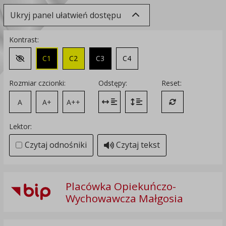
Ukryj panel ułatwień dostępu
Kontrast:
C1
C2
C3
C4
Zmień kontrast na domyślny
Rozmiar czcionki:
Odstępy:
Reset:
A
A+
A++
Zmień odstęp między literami
Zmień interlinię i margines
Przywróć ustawi
Lektor:
Czytaj odnośniki
Czytaj tekst
Placówka Opiekuńczo-
Wychowawcza Małgosia