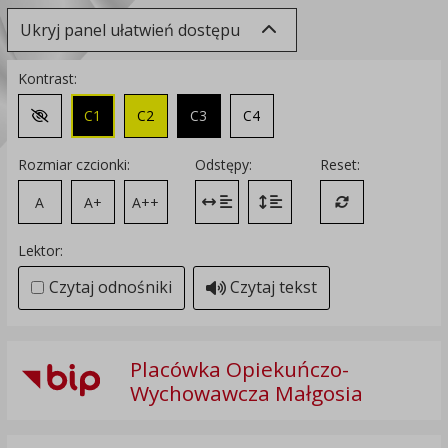
Ukryj panel ułatwień dostępu
Kontrast:
C1
C2
C3
C4
Zmień kontrast na domyślny
Rozmiar czcionki:
Odstępy:
Reset:
A
A+
A++
Zmień odstęp między literami
Zmień interlinię i margines
Przywróć ustawi
Lektor:
Czytaj odnośniki
Czytaj tekst
Placówka Opiekuńczo-
Wychowawcza Małgosia