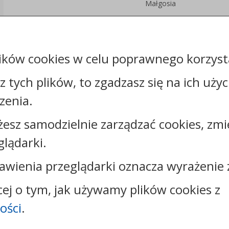
Małgosia
Załączniki
ików cookies w celu poprawnego korzysta
Rejestr zmian
sz tych plików, to zgadzasz się na ich uży
zenia.
żesz samodzielnie zarządzać cookies, zmi
Kontakt:
glądarki.
tel.:
+48542526892
awienia przeglądarki oznacza wyrażenie 
e-mail:
wpowbrzezie@powiat.wloclawski.pl
cej o tym, jak używamy plików cookies z
ości
.