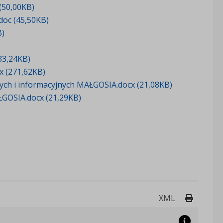
(50,00KB)
doc (45,50KB)
B)
33,24KB)
 (271,62KB)
ych i informacyjnych MAŁGOSIA.docx (21,08KB)
GOSIA.docx (21,29KB)
Drukuj 
XML