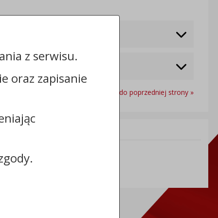
nia z serwisu.
cie oraz zapisanie
Powrót do poprzedniej strony »
eniając
Informacje dodatkowe:
NIP: 8883126984
zgody.
REGON: 365597920