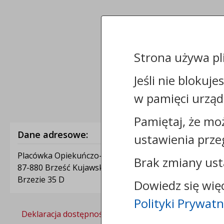
Strona używa pl
Jeśli nie blokuje
w pamięci urząd
Pamiętaj, że mo
Dane adresowe:
ustawienia prze
Placówka Opiekuńczo-Wychowawcza Małgosia
Brak zmiany ust
87-880 Brześć Kujawski
Brzezie 35 D
Dowiedz się wię
Polityki Prywatn
Deklaracja dostępności
Polityka prywatności