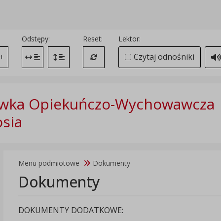
Odstępy:
Reset:
Lektor:
Czytaj odnośniki
+
Zmień odstęp między literami
Zmień interlinię i margines między paragrafami
Przywróć ustawienia domyślne
ówka Opiekuńczo-Wychowawcza
sia
Menu podmiotowe
Dokumenty
Dokumenty
DOKUMENTY DODATKOWE: