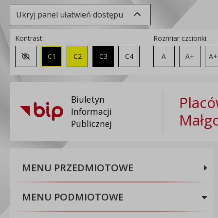
Ukryj panel ułatwień dostępu
Kontrast:
Rozmiar czcionki:
C1
C2
C3
C4
A
A+
A+
Zmień kontrast na domyślny
Plac
Biuletyn
Informacji
Małgo
Publicznej
MENU PRZEDMIOTOWE
MENU PODMIOTOWE