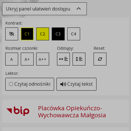
Ukryj panel ułatwień dostępu
Kontrast:
C1
C2
C3
C4
Zmień kontrast na domyślny
Rozmiar czcionki:
Odstępy:
Reset:
A
A+
A++
Zmień odstęp między literami
Zmień interlinię i margines
Przywróć ustawi
Lektor:
Czytaj odnośniki
Czytaj tekst
Placówka Opiekuńczo-
Wychowawcza Małgosia