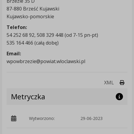
Brzezie 35 D
87-880 Brześć Kujawski
Kujawsko-pomorskie
Telefon:
54 252 68 92, 508 329 448 (od 7-15 pn-pt)
535 164 466 (całą dobę)
Email:
wpowbrzezie@powiat.wloclawski.pl
Druk
XML
Metryczka
Wytworzono:
29-06-2023
p